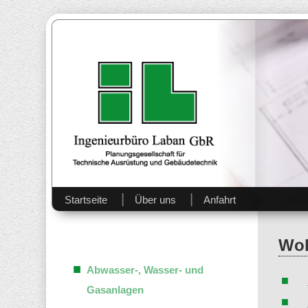
Ingenieurbüro Laban GbR – Planungsgesellschaft für Tech
Ingenieurbüro Laban GbR 
Startseite
Über uns
Anfahrt
Wo
Abwasser-, Wasser- und
Gasanlagen