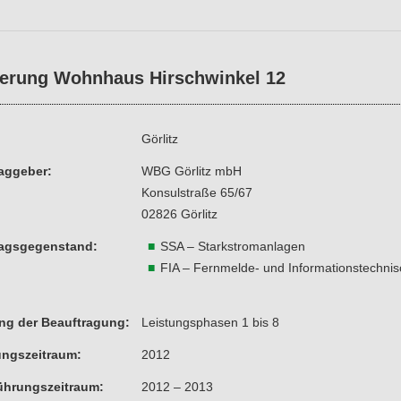
erung Wohnhaus Hirschwinkel 12
Görlitz
aggeber:
WBG Görlitz mbH
Konsulstraße 65/67
02826 Görlitz
ragsgegenstand:
SSA – Starkstromanlagen
FIA – Fernmelde- und Informationstechni
ng der Beauftragung:
Leistungsphasen 1 bis 8
ungszeitraum:
2012
ührungszeitraum:
2012 – 2013