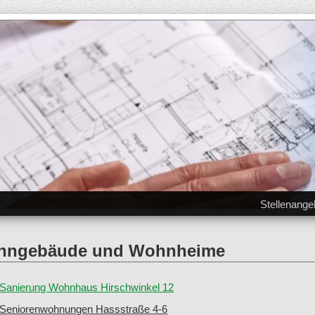
nische Ausrüstung und Gebäudetechnik aus Görlitz und Reichenbach in der O
aus Görlitz und Reichenbach in 
Stellenange
hngebäude und Wohnheime
Sanierung Wohnhaus Hirschwinkel 12
Seniorenwohnungen Hassstraße 4-6