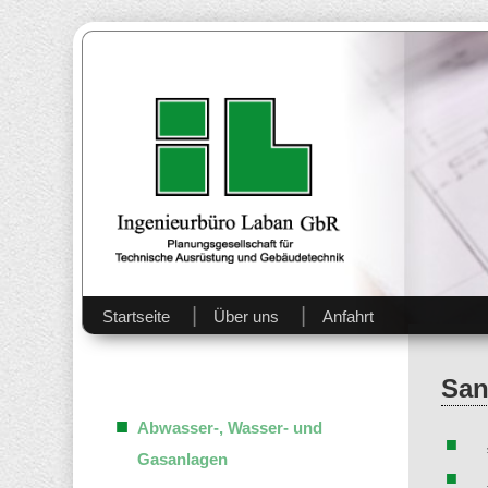
Ingenieurbüro Laban GbR – Planungsgesellschaft für Tech
Ingenieurbüro Laban GbR 
Startseite
Über uns
Anfahrt
San
Abwasser-, Wasser- und
Gasanlagen