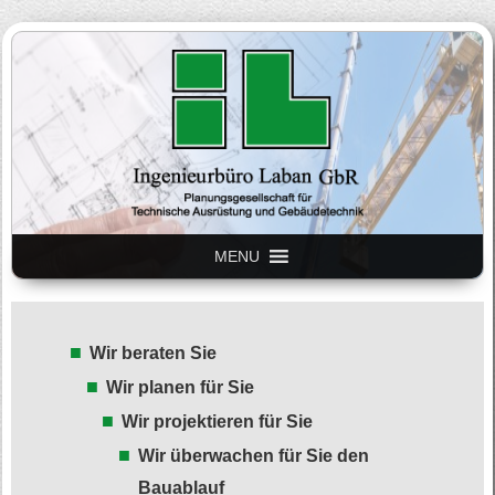
Ingenieurbüro Laban GbR
MENU
aus Görlitz und Reichenbach
in der Oberlausitz in
Sachsen.
Wir beraten Sie
Wir planen für Sie
Wir projektieren für Sie
Wir überwachen für Sie den
Bauablauf