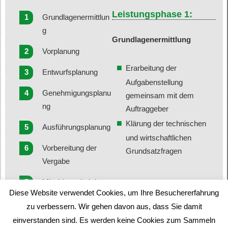
b
Leistungsphase 1:
Grundlagenermittlun
e
g
t
Grundlagenermittlung
a
Vorplanung
n
Erarbeitung der
Entwurfsplanung
d
Aufgabenstellung
r
Genehmigungsplanu
gemeinsam mit dem
e
ng
Auftraggeber
a
Klärung der technischen
Ausführungsplanung
s
und wirtschaftlichen
c
Vorbereitung der
Grundsatzfragen
a
Vergabe
s
i
Mitwirkung bei der
Diese Website verwendet Cookies, um Ihre Besuchererfahrung
n
Vergabe
zu verbessern. Wir gehen davon aus, dass Sie damit
o
Bauüberwachung
einverstanden sind. Es werden keine Cookies zum Sammeln